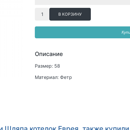
В КОРЗИНУ
Купи
Описание
Размер: 58
Материал: Фетр
и Шляпа котелок Еврея, также купили